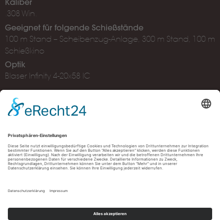
Kaliber
.308 Win.
Geeignet für folgende Schießstände
100 m Stand – Scheibenzug-Anlage, 300 m Stand, 100 m
Schießkino
Optik
Blaser Infinity 4-20x58 IC
Geeignet für Links-/ und Rechtshänder
Müller Schießzentrum Ulm, Albstraße 78, 89081 Ulm
Öffnungszeiten:
Shop: Di. - Sa. 09:45 - 19:00 Uhr
Schießstand: Di. - Sa. 10:00 - 20:00 Uhr