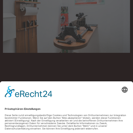
Müller Schießzentrum Ulm, Albstraße 78, 89081 Ulm