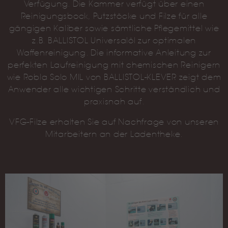
Verfügung. Die Kammer verfügt über einen
Reinigungsbock, Putzstöcke und Filze für alle
gängigen Kaliber sowie sämtliche Pflegemittel wie
z.B. BALLISTOL Universalöl zur optimalen
Waffenreinigung. Die informative Anleitung zur
perfekten Laufreinigung mit chemischen Reinigern
wie Robla Solo MIL von BALLISTOL-KLEVER zeigt dem
Anwender alle wichtigen Schritte verständlich und
praxisnah auf.
VFG-Filze erhalten Sie auf Nachfrage von unseren
Mitarbeitern an der Ladentheke.