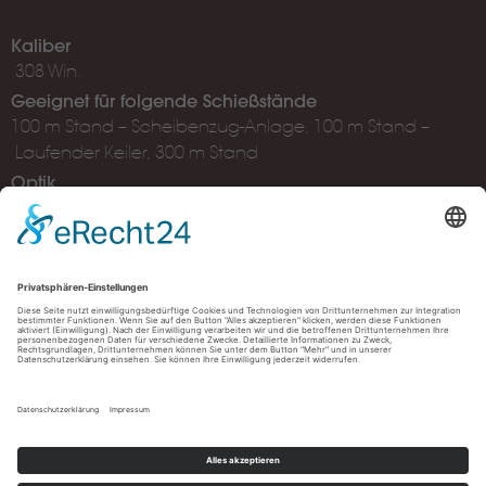
Kaliber
.308 Win.
Geeignet für folgende Schießstände
100 m Stand – Scheibenzug-Anlage, 100 m Stand –
Laufender Keiler, 300 m Stand
Optik
Zeiss Victory V8 1,9-14x50 ZM
Müller Schießzentrum Ulm, Albstraße 78, 89081 Ulm
Öffnungszeiten:
Shop: Di. - Sa. 09:45 - 19:00 Uhr
Schießstand: Di. - Sa. 10:00 - 20:00 Uhr