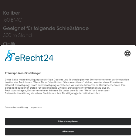
Kaliber
.50 BMG
Geeignet für folgende Schießstände
300 m Stand
Optik
Swarovski PVI 2 6-24x50
Müller Schießzentrum Ulm, Albstraße 78, 89081 Ulm
Öffnungszeiten:
Shop: Di. - Sa. 09:45 - 19:00 Uhr
Schießstand: Di. - Sa. 10:00 - 20:00 Uhr
Produktanfrage
Impressum
Datenschutz