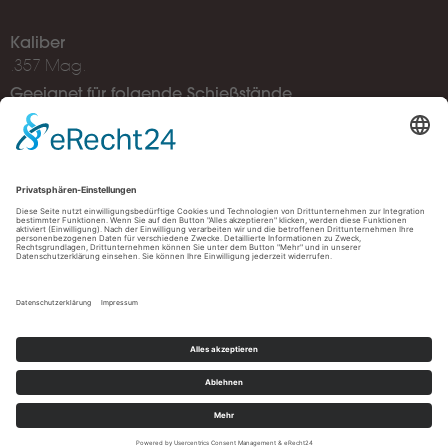
Kaliber
.357 Mag.
Geeignet für folgende Schießstände
25 m Stand, 25 m Schießkino
Müller Schießzentrum Ulm, Albstraße 78, 89081 Ulm
Öffnungszeiten:
Shop: Di. - Sa. 09:45 - 19:00 Uhr
Schießstand: Di. - Sa. 10:00 - 20:00 Uhr
Produktanfrage
Impressum
Datenschutz