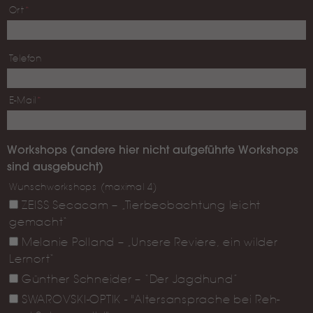
Ort
*
Telefon
E-Mail
*
Workshops (andere hier nicht aufgeführte Workshops
sind ausgebucht)
Wunschworkshops (maximal 4)
ZEISS Secacam – „Tierbeobachtung leicht
gemacht“
Melanie Polland – „Unsere Reviere, ein wilder
Lernort“
Günther Schneider – “Der Jagdhund”
SWAROVSKI-OPTIK - "Altersansprache bei Reh-