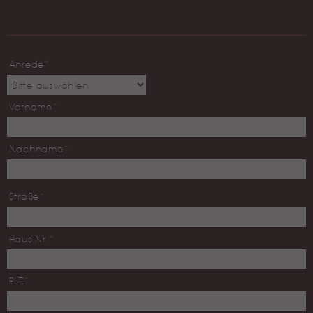
Anrede
*
Vorname
*
Nachname
*
Straße
*
Haus-Nr.
*
PLZ
*