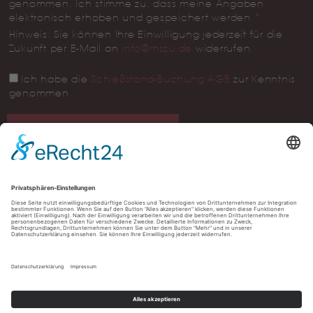
genommen. Ich stimme zu, dass meine Angaben
elektronisch erhoben und gespeichert werden.
*
Hinweis: Sie können Ihre Einwilligung jederzeit für die
Zukunft per E-Mail an
info@mszu.de
widerrufen.
Ich habe die
Schießstand-Buchung AGB
zur Kenntnis
genommen.
Müller Schießzentrum Ulm, Albstraße 78, 89081 Ulm
Öffnungszeiten:
Shop: Di. - Sa. 09:45 - 19:00 Uhr
Schießstand: Di. - Sa. 10:00 - 20:00 Uhr